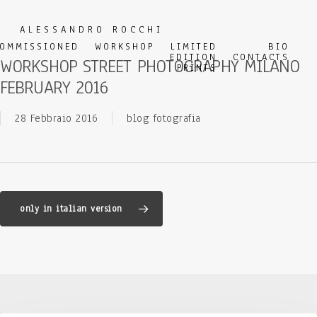
Skip
to
ALESSANDRO ROCCHI
main
OMMISSIONED
WORKSHOP
LIMITED
BIO
EDITION
CONTACTS
WORKSHOP STREET PHOTOGRAPHY MILANO
content
PRINTS
FEBRUARY 2016
28 Febbraio 2016
blog fotografia
only in italian version