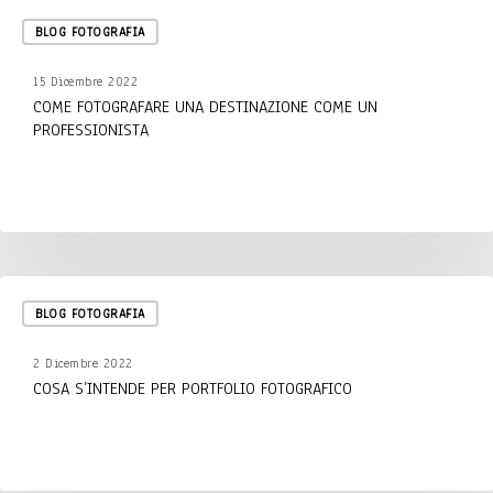
COME
BLOG FOTOGRAFIA
FOTOGRAFARE
UNA
15 Dicembre 2022
DESTINAZIONE
COME FOTOGRAFARE UNA DESTINAZIONE COME UN
COME
PROFESSIONISTA
UN
PROFESSIONISTA
Cosa
BLOG FOTOGRAFIA
s’intende
per
2 Dicembre 2022
Portfolio
COSA S’INTENDE PER PORTFOLIO FOTOGRAFICO
fotografico