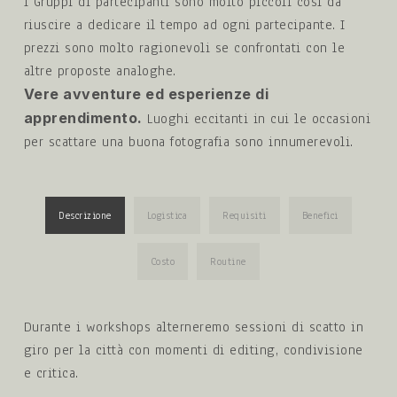
I Gruppi di partecipanti sono molto piccoli così da
riuscire a dedicare il tempo ad ogni partecipante. I
prezzi sono molto ragionevoli se confrontati con le
altre proposte analoghe.
Vere avventure ed esperienze di
apprendimento.
Luoghi eccitanti in cui le occasioni
per scattare una buona fotografia sono innumerevoli.
Descrizione
Logistica
Requisiti
Benefici
Costo
Routine
Durante i workshops alterneremo sessioni di scatto in
giro per la città con momenti di editing, condivisione
e critica.